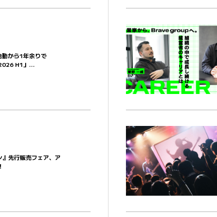
ct、始動から1年余りで
2026 H1」...
ン』先行販売フェア、ア
！