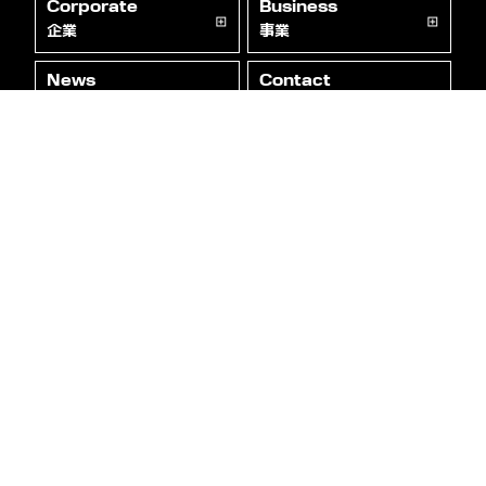
Corporate
Business
企業
事業
News
Contact
ニュース
お問い合わせ
Recruit
M&A
採用
Brave global capital
Owned Media
General Audition
総合オーディション
Brave Story
プライバシーポリシー
未成年の方々へのお願い
情報セキュリティ方針
© 2023 Brave group Inc.