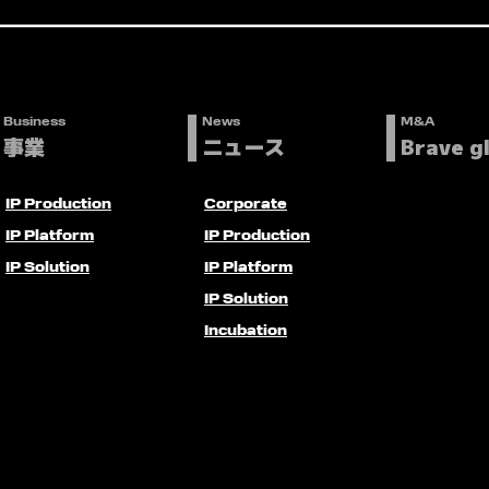
Business
News
M&A
事業
ニュース
Brave g
IP Production
Corporate
IP Platform
IP Production
IP Solution
IP Platform
IP Solution
Incubation