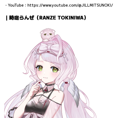
・YouTube：
https://www.youtube.com/@JILLMITSUNOKI/
｜時庭らんぜ（RANZE TOKINIWA）