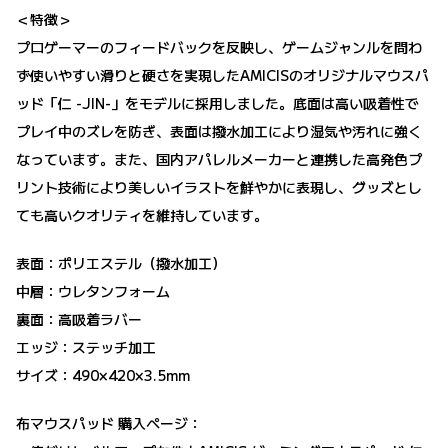
＜特徴＞
プロゲーマーのフィードバックを反映し、ゲームジャンルを問わ
ず使いやすい滑りと硬さを実現したAMICISのオリジナルマウスパ
ッド「仁 -JIN-」をモデルに採用しました。底面は高い吸着性で
プレイ中のズレを防ぎ、表面は撥水加工により湿気や汚れに強く
なっています。また、国内アパレルメーカーと連携した高発色プ
リント技術により美しいイラストを鮮やかに表現し、グッズとし
ても高いクオリティを維持しています。
表面：ポリエステル（撥水加工）
中層：ウレタンフォーム
裏面：高吸着ラバー
エッジ：ステッチ加工
サイズ：490×420×3.5mm
布マウスパッド 購入ページ：