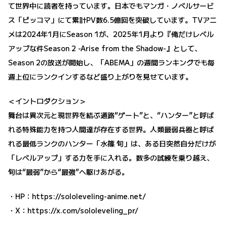
て世界中に読者を持っています。日本でもマンガ・ノベルサービ
ス「ピッコマ」にて累計PV数6.5億回を突破しています。TVアニ
メは2024年1月にSeason 1が、2025年1月より『俺だけレベル
アップな件Season 2 -Arise from the Shadow-』として、
Season 2の放送が開始し、「ABEMA」の週間ランキングでも毎
週上位にランクインするなど盛り上がりを見せています。
＜イントロダクション＞
舞台は異次元と現世界を結ぶ通路“ゲート”と、“ハンター”と呼ば
れる特殊能力を持つ人間達が存在する世界。人類最弱兵器と呼ば
れる最低ランクのハンター「水篠 旬」は、ある日突然自分だけが
「レベルアップ」する力を手に入れる。数多の試練を乗り越え、
旬は“最弱”から“最強”へ駆けあがる。
・HP：
https://sololeveling-anime.net/
・X：
https://x.com/sololeveling_pr/