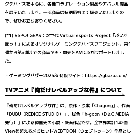
グデバイスを中心に、各種コラボレーション製品やアパレル商品
を展示いたします。一部商品は特別価格にて販売いたしますの
で、ぜひお立ち寄りください。
(*1) VSPO! GEAR：次世代 Virtual esports Project「ぶいす
ぽっ！」によるオリジナルゲーミングデバイスプロジェクト。第1
弾から第3弾までの商品企画・開発をAMICISがサポートしまし
た。
・ゲーミングバザー2025秋 特設サイト：
https://gbaza.com/
TVアニメ『俺だけレベルアップな件』について
『俺だけレベルアップな件』は、原作・原案「Chugong」、作画
「DUBU（REDICE STUDIO）」、脚色「h-goon（D＆C MEDIA
発行）」による韓国発の小説・漫画作品です。全世界累計142億
Viewを超えるメガヒットWEBTOON（ウェブトゥーン）作品とし