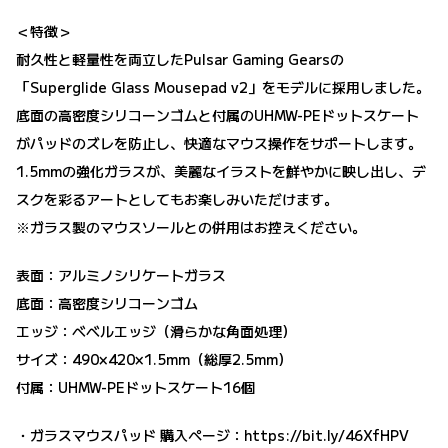
＜特徴＞
耐久性と軽量性を両立したPulsar Gaming Gearsの
「Superglide Glass Mousepad v2」をモデルに採用しました。
底面の高密度シリコーンゴムと付属のUHMW-PEドットスケート
がパッドのズレを防止し、快適なマウス操作をサポートします。
1.5mmの強化ガラスが、美麗なイラストを鮮やかに映し出し、デ
スクを彩るアートとしてもお楽しみいただけます。
※ガラス製のマウスソールとの併用はお控えください。
表面：アルミノシリケートガラス
底面：高密度シリコーンゴム
エッジ：ベベルエッジ（滑らかな角面処理）
サイズ：490×420×1.5mm（総厚2.5mm）
付属：UHMW-PEドットスケート16個
・ガラスマウスパッド 購入ページ：
https://bit.ly/46XfHPV