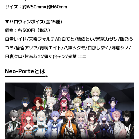
サイズ：約W50mm×約H60mm
▼ハロウィンボイス(全15種)
価格：各500円（税込）
白雪レイド/天帝フォルテ/心白てと/絲依とい/瀬尾カザリ/幽乃う
つろ/昏昏アリア/青桐エイト/八神ツクモ/白那しずく/麻倉シノ/
日裏クロ/甘音あむ/鬼ヶ谷テン/光葉 エニ
Neo-Porteとは