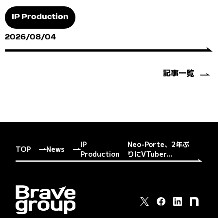
IP Production
2026/08/04
記事一覧
IP
Neo-Porte、2年ぶ
TOP
News
Production
りにVTuber...