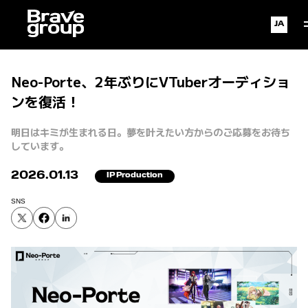
Japan
Eng
Neo-Porte、2年ぶりにVTuberオーディショ
ンを復活！
明日はキミが生まれる日。夢を叶えたい方からのご応募をお待ち
しています。
2026.01.13
IP Production
SNS