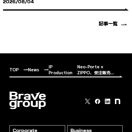
2026/08/04
記事一覧
IP
Neo-Porte ×
TOP
News
Production
ZIPPO、受注販売...
Corporate
Business