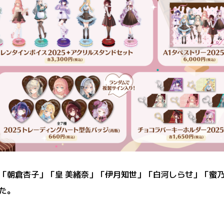
「朝倉杏子」「皇 美緒奈」「伊月知世」「白河しらせ」「蜜乃
た。