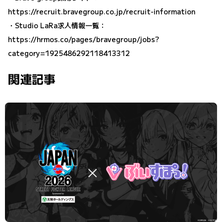
https://recruit.bravegroup.co.jp/recruit-information
・Studio LaRa求人情報一覧：
https://hrmos.co/pages/bravegroup/jobs?
category=1925486292118413312
関連記事