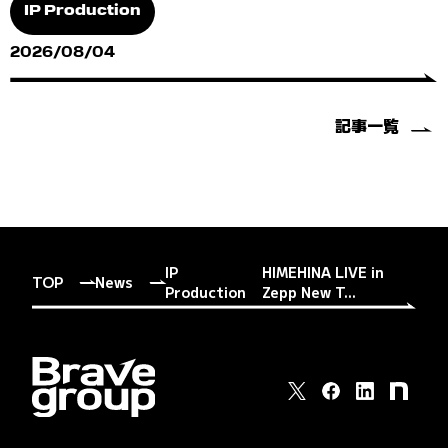
IP Production
2026/08/04
記事一覧
IP
HIMEHINA LIVE in
TOP
News
Production
Zepp New T...