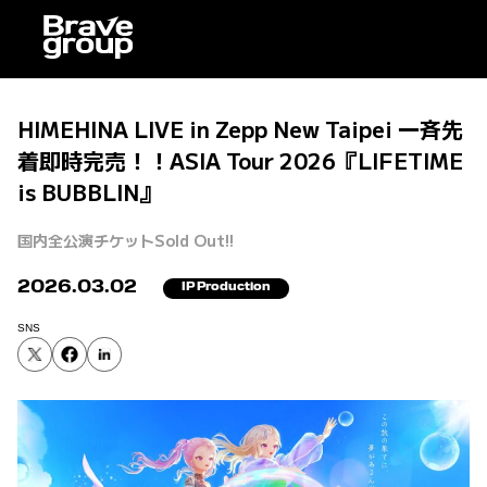
HIMEHINA LIVE in Zepp New Taipei 一斉先
着即時完売！！ASIA Tour 2026『LIFETIME
is BUBBLIN』
国内全公演チケットSold Out!!
2026.03.02
IP Production
SNS