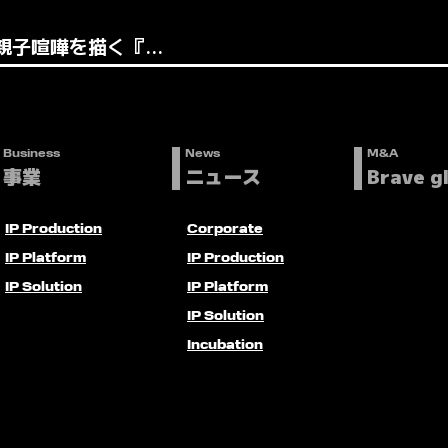
子喧嘩を描く『...
Business
News
M&A
事業
ニュース
Brave g
IP Production
Corporate
IP Platform
IP Production
IP Solution
IP Platform
IP Solution
Incubation