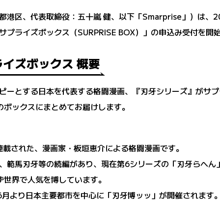
京都港区、代表取締役：五十嵐 健、以下「Smarprise」）は、2
プライズボックス（SURPRISE BOX）」の申込み受付を開
イズボックス 概要
コピーとする日本を代表する格闘漫画、『刃牙シリーズ』がサ
のボックスにまとめてお届けします。
に連載された、漫画家・板垣恵介による格闘漫画です。
、範馬刃牙等の続編があり、現在第6シリーズの「刃牙らへん
ず世界で人気を博しています。
年6月より日本主要都市を中心に「刃牙博ッッ」が開催されます