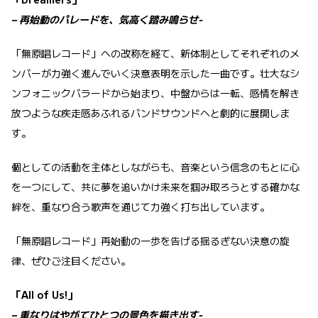
– 再始動のパレードを、気高く踏み鳴らせ-
「無原唱レコード」への改称を経て、新体制としてそれぞれのメ
ンバーが力強く進んでいく決意表明を示した一曲です。壮大なシ
ンフォニックバラードから始まり、中盤からは一転、感情を解き
放つような疾走感あふれるバンドサウンドへと劇的に展開しま
す。
個としての活動を主体としながらも、音楽という信念のもとに心
を一つにして、共に夢を追いかけ未来を掴み取ろうとする確かな
絆を、重なり合う歌声を通じて力強く打ち出しています。
「無原唱レコード」再始動の一歩を告げる揺るぎない決意の旋
律、ぜひご注目ください。
「All of Us!」
– 重なりはやがてひとつの景色を描き出す-