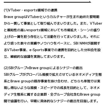
(1)VTuber・esports領域での連携
Brave groupはVTuberというカルチャーが生まれ始めた黎明期
から一貫して事業として取り組んでまいりました。また、VTuber
と親和性の高いesports領域においても市場拡大・シーンの盛り
上げの一翼を担う存在として活動を行ってまいりました。それに
より培った数々の実績やノウハウをベースに、SBI NMHが展開す
るVTuber事業、e-Sports事業での連携を目的とした分科会を設
立、継続的な協議を実施してまいります。
(2)SBIグループ×Brave groupによるシナジーの創出
SBIグループがグローバル規模で拡大させているネオメディア生態
系とBrave groupの既存事業を掛け合わせ、どちらも単独では実
現し得ないような規模・スピードでの成長を目的として、ネオメ
ディア生態系に属する企業群・全グループ会社含むBrave group
間で協議を行い、早期に具体的なシナジーの創出を目指します。