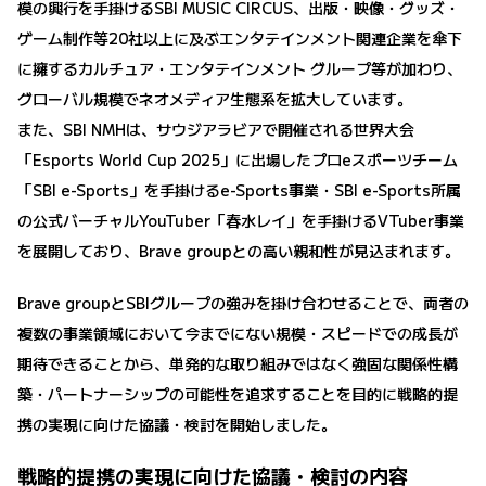
模の興行を手掛けるSBI MUSIC CIRCUS、出版・映像・グッズ・
ゲーム制作等20社以上に及ぶエンタテインメント関連企業を傘下
に擁するカルチュア・エンタテインメント グループ等が加わり、
グローバル規模でネオメディア生態系を拡大しています。
また、SBI NMHは、サウジアラビアで開催される世界大会
「Esports World Cup 2025」に出場したプロeスポーツチーム
「SBI e-Sports」を手掛けるe-Sports事業・SBI e-Sports所属
の公式バーチャルYouTuber「春水レイ」を手掛けるVTuber事業
を展開しており、Brave groupとの高い親和性が見込まれます。
Brave groupとSBIグループの強みを掛け合わせることで、両者の
複数の事業領域において今までにない規模・スピードでの成長が
期待できることから、単発的な取り組みではなく強固な関係性構
築・パートナーシップの可能性を追求することを目的に戦略的提
携の実現に向けた協議・検討を開始しました。
戦略的提携の実現に向けた協議・検討の内容