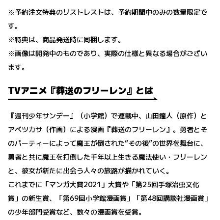
※予約注文特典のリストレストは、予約期間中のみの数量限定で
す。
※特典は、商品発送時に同梱します。
※画像は開発中のものであり、実際の仕様と異なる場合がござい
ます。
TVアニメ『葬送のフリーレン』とは
『週刊少年サンデー』（小学館）で連載中、山田鐘人（原作）と
アベツカサ（作画）による漫画『葬送のフリーレン』。勇者とそ
のパーティーによって魔王が倒された“その後”の世界を舞台に、
勇者と共に魔王を打倒した千年以上生きる魔法使い・フリーレン
と、彼女が新たに出会う人々の旅路が描かれていく。
これまでに「マンガ大賞2021」大賞や「第25回手塚治虫文化
賞」の新生賞、「第69回小学館漫画賞」「第48回講談社漫画賞」
の少年部門受賞など、数々の漫画賞を受賞。