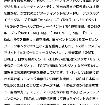
デジタルエンターテイメント会社。独自の視点で個性豊かな才能
を輝かせ、次世代のエンターテイメントをリードし、デジタルア
イドルグループ「1MB Twinkle」はTikTokグローバルイベント
「GGG-グローバルグローリーイベント」で1位を獲得、その他グ
ループも「1MB DEAR」4位、「UNi Chuuu」5位、「1TB
Boiz」9位を獲得し上位を独占、同イベントにおけるエージェン
シーランキングでも1位で２冠を獲得しました。 eスポーツメディ
アサイト「eスポーツニュースジャパン」、音楽番組「GGTK
LIVE」、日本で初めてのTikTok LIVE向け配信スタジオ「GGTK
東京第一スタジオ」、「GGTK川崎KDスタジオ」などを運営し、
閲覧者に刺激的な体験を提供しています。TikTok LIVE配信にお
ける累計ギフティング総額が250億円を突破し、現在は日本国内
で5,500名以上のクリエイターが所属。「誰もが持つ可能性を育
て、無限の力に。そして、その力を世界に届ける」というミッシ
ョンのもと、TikTok LIVE配信を通じて培ったイベントの企画・
運営、マネジメント、スタジオ運営のノウハウを、TikTok Shop