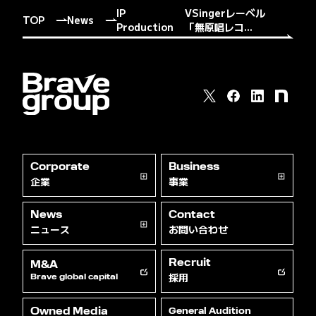
IP
VSingerレーベル
TOP
News
Production
「無原唱レコ...
Corporate
Business
企業
事業
News
Contact
ニュース
お問い合わせ
Recruit
M&A
採用
Brave global capital
Owned Media
General Audition