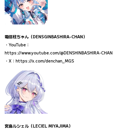
電信柱ちゃん（DENSGINBASHIRA-CHAN）
・YouTube：
https://www.youtube.com/@DENSHINBASHIRA-CHAN
・X：
https://x.com/denchan_MGS
宮島ルシェル（LECIEL MIYAJIMA）