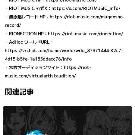
・RIOT MUSIC 公式X：
https://x.com/RIOTMUSIC_info/
・無原唱レコード HP：
https://riot-music.com/mugensho-
record/
・RIONECTION HP：
https://riot-music.com/rionection/
・AdHoc ワールドURL：
https://vrchat.com/home/world/wrld_87971444-32c7-
4df5-b5fe-1a185ddacc76/info
・常設オーディションサイト：
https://riot-
music.com/virtualartistaudition/
関連記事