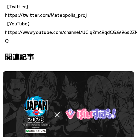
【Twitter】
https://twitter.com/Meteopolis_proj
【YouTube】
https://www.youtube.com/channel/UClqZm49qdCGaV96s2Z
Q
関連記事