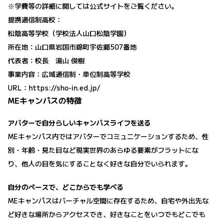
※学費等の詳細に関しては公式サイトをご覧ください。
提携通信制高校：
松陰高等学校（学校法人山口松陰学園）
所在地：山口県岩国市錦町宇佐郷507番地
代表者：校長 湯山 俊樹
事業内容：広域通信制・単位制高等学校
URL：
https://sho-in.ed.jp/
MEキャンパスの特徴
アバターで自分らしいキャンパスライフを送る
MEキャンパス内ではアバターでコミュニケーションするため、性
別・年齢・見た目など現実世界のあらゆる要素がフラットにな
り、他人の目を気にすることなく好きな自分でいられます。
自分のペースで、どこからでも学べる
MEキャンパスはバーチャル空間に存在するため、自宅や外出先な
ど好きな場所からアクセスでき、好きなことをいつでもどこでも