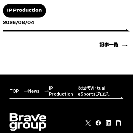
IP Production
2026/08/04
記事一覧
IP
次世代Virtual
TOP
News
Production
eSportsプロジ...