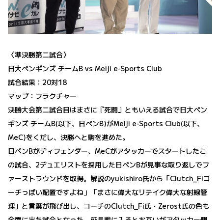
〈準決勝第二試合〉
日大ペンギンズ チームB vs Meiji e-Sports Club
試合結果：20対18
マップ：フラクチャー
決勝大会第二試合目はまさに『死闘』ともいえる試合で日大ペン
ギンズ チームB(以下、日ペンB)がMeiji e-Sports Club(以下、
MeC)をくだし、決勝へと駒を進めた。
日ペンBがディフェンダー、MeCがアタッカーでスタートしたこ
の試合、2デュエリストを採用した日ペンBが見事な取り返しでフ
ァーストラウンドを取得。解説のyukishiro氏から「Clutch_Fiコ
ーチっぽい配置ですよね」「まさに偉大なリテイク偉大な射線管
理」と言葉が飛び出し、コーチのClutch_Fi氏・Zerost氏の色も
全面に出た試合となった。延長戦に入るとお互いがアタッカー側