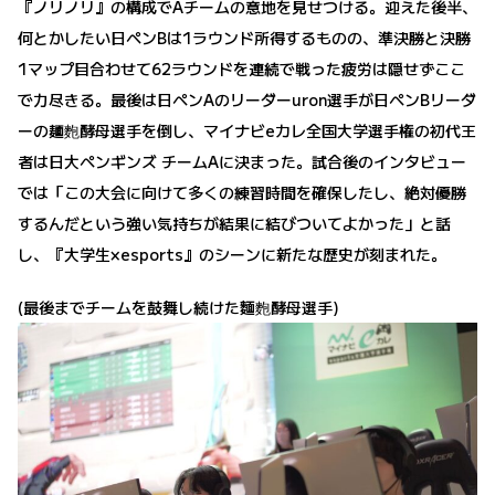
『ノリノリ』の構成でAチームの意地を見せつける。迎えた後半、
何とかしたい日ペンBは1ラウンド所得するものの、準決勝と決勝
1マップ目合わせて62ラウンドを連続で戦った疲労は隠せずここ
で力尽きる。最後は日ペンAのリーダーuron選手が日ペンBリーダ
ーの麺麭酵母選手を倒し、マイナビeカレ全国大学選手権の初代王
者は日大ペンギンズ チームAに決まった。試合後のインタビュー
では「この大会に向けて多くの練習時間を確保したし、絶対優勝
するんだという強い気持ちが結果に結びついてよかった」と話
し、『大学生×esports』のシーンに新たな歴史が刻まれた。
(最後までチームを鼓舞し続けた麵麭酵母選手)