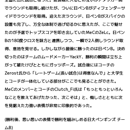
でラウンドも取得し続けたが、ついに日ペンBがディフェンダーサ
イドでラウンドを取得。迎えた次ラウンド、日ペンBがスパイクの
設置も完了し、万全な体制で逃げ切るかに思えたが、ここで魅せ
たのが予選でトップスコアを叩き出していたMeCのZeLc。日ペン
Bの180度クロスを味方と連携しつつ、一瞬で2人倒しラウンド取
得、意地を見せる。しかしながら最後に勝ったのは日ペンB。決め
切ったのはチームのムードメーカーYackY、勝利の瞬間は立ち上
がって雄たけびとともにガッツポーズ。試合後にはコーチの
Zerost氏から「レートゲーム(長い試合)は得意なんで」と大学生
とコーチが一体化している部分がここでも見ることができた。
MeCのメンバーとコーチのClutch_Fi氏は「もっともっといろん
なことを教えてあげたかった、次こそは」と、悔しさとともに次
を見据えた力強い表情が非常に印象的であった。
(勝利後、思い思いの表情で勝利を噛みしめる日大ペンギンズ チー
ムB)