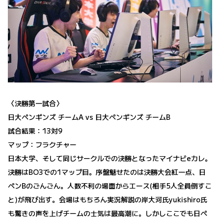
〈決勝第一試合〉
日大ペンギンズ チームA vs 日大ペンギンズ チームB
試合結果：13対9
マップ：フラクチャー
日本大学、そして同じサークルでの決勝となったマイナビeカレ。
決勝はBO3での1マップ目。序盤魅せたのは決勝大会紅一点、日
ペンBのごんごん。人数不利の場面からエース(相手5人全員倒すこ
と)が飛び出す。会場はもちろん実況解説の岸大河氏yukishiro氏
も驚きの声を上げチームの士気は最高潮に。しかしここでも日ペ