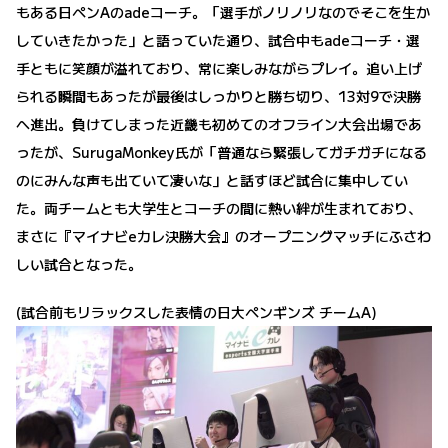
もある日ペンAのadeコーチ。「選手がノリノリなのでそこを生か
していきたかった」と語っていた通り、試合中もadeコーチ・選
手ともに笑顔が溢れており、常に楽しみながらプレイ。追い上げ
られる瞬間もあったが最後はしっかりと勝ち切り、13対9で決勝
へ進出。負けてしまった近畿も初めてのオフライン大会出場であ
ったが、SurugaMonkey氏が「普通なら緊張してガチガチになる
のにみんな声も出ていて凄いな」と話すほど試合に集中してい
た。両チームとも大学生とコーチの間に熱い絆が生まれており、
まさに『マイナビeカレ決勝大会』のオープニングマッチにふさわ
しい試合となった。
(試合前もリラックスした表情の日大ペンギンズ チームA)