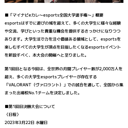
■「マイナビeカレ〜esports全国大学選手権〜」概要
esportsはすでに遊びの域を超えて、多くの大学生に様々な経験
や交流、学びといった貴重な機会を提供するきっかけになりつつ
あります。大学生活で力を注ぐ価値ある領域として、esportsを
楽しむすべての大学生が頂点を目指したくなるesportsイベント
を新設すべく、本大会の開催へと至りました。
第
1
回目となる今回は、全世界の月間プレイヤー数が
2,000
万人を
超え、多くの大学生
esports
プレイヤーが存在する
「
VALORANT
（ヴァロラント）」での試合を通して、全国から集
まった出場校
No.1
チームを決定しました。
■第1回目決勝大会について
〈日程〉
2023年3月22日 水曜日