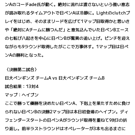
ンAのコーチade氏が動く。絶対に流れは渡さないという強い意志
が読み取れるタイムアウトで日ペンAは冷静に。Lightのclutchプ
レイをはじめ、そのままリードを広げて1マップ目取得かと思いき
や「絶対にAチームに勝つんだ」と意気込んでいた日ペンBエース
の七転び八起きを中心に日ペンBが驚異の追い上げ。ピンチを迎え
ながらも9ラウンド取得したがここで万事休す。1マップ目は日ペ
ンAの勝利となった。
〈決勝第二試合〉
日大ペンギンズ チームA vs 日大ペンギンズ チームB
試合結果：13対4
マップ：ヘイブン
ここで勝って優勝を決めたい日ペンA、下剋上を果たすために負け
られない日ペンBの決勝2マップ目は本日初登場のヘイブン。ディ
フェンダースタートの日ペンAがラウンド取得を重ねて9対3の折
り返し。前半ラストラウンドはオペレーターが3本も出るまさに