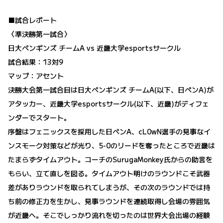
■試合レポート
〈準決勝第一試合〉
日大ペンギンズ チームA vs 近畿大学esportsサークル
試合結果：13対9
マップ：アセント
決勝大会第一試合目は日大ペンギンズ チームA(以下、日ペンA)が
アタッカー、近畿大学esportsサークル(以下、近畿)がディフェ
ンダーでスタート。
序盤はフェニックスを採用した日ペンA、cL0wN選手の見事なイ
ンスモーク対策などが光り、5-0のリードを奪ったところで近畿は
たまらずタイムアウト。コーチのSurugaMonkey氏からの助言を
もらい、立て直しを図る。タイムアウト明けのラウンドこそ武器
差がありラウンドを取られてしまうが、その次のラウンドでは持
ち前の修正力を生かし、見事ラウンドを連続取得し会場の雰囲気
が近畿へ。そこでしっかり流れを切ったのは世界大会出場の経験