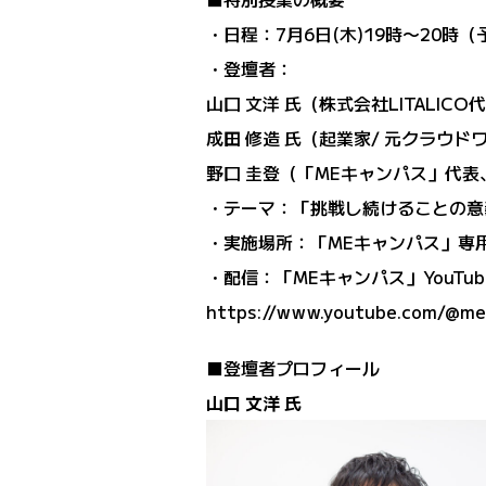
・日程：7月6日(木)19時〜20時（
・登壇者：
山口 文洋 氏（株式会社LITALIC
成田 修造 氏（起業家/ 元クラウド
野口 圭登（「MEキャンパス」代表、株
・テーマ：「挑戦し続けることの意
・実施場所：「MEキャンパス」専
・配信：「MEキャンパス」YouTube
https://www.youtube.com/@m
■登壇者プロフィール
山口 文洋 氏