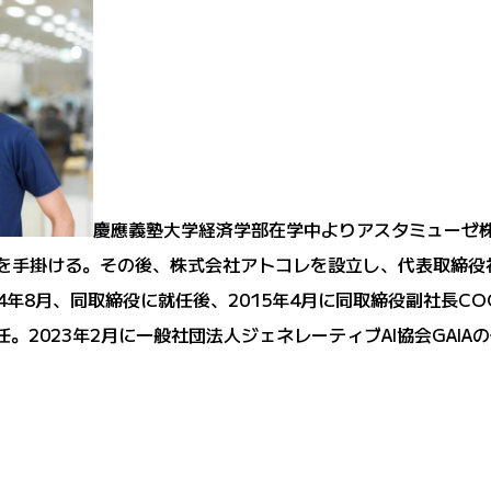
慶應義塾大学経済学部在学中よりアスタミューゼ
企画を手掛ける。その後、株式会社アトコレを設立し、代表取締役
年8月、同取締役に就任後、2015年4月に同取締役副社長COOに
任。2023年2月に一般社団法人ジェネレーティブAI協会GAIA