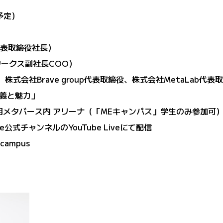
予定）
O代表取締役社長）
ワークス副社長COO）
式会社Brave group代表取締役、株式会社MetaLab代表取
義と魅力」
用メタバース内 アリーナ（「MEキャンパス」学生のみ参加可
公式チャンネルのYouTube Liveにて配信
ecampus