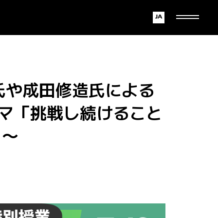
Japanese
English
氏や成田修造氏による
テーマ「挑戦し続けること
！〜