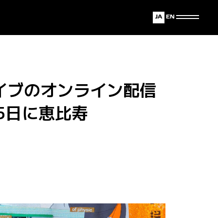
Japanese
English
イブのオンライン配信
5日に恵比寿