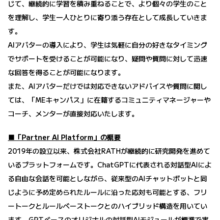
じて、継続的に学習を積み重ねることで、より個々の学生のこと
を理解し、学生一人ひとりに寄り添う存在として成長していきま
す。
AIアバターの導入により、学生は気軽に自分の好きなタイミング
でサポートを受けることが可能になり、疑問や質問に対して迅速
な回答を得ることが可能になります。
また、AIアバターだけでは対応できないアドバイスや質問に関し
ては、「MEキャンパス」に在籍するコミュニティマネージャーや
コーチ、メンターが直接対応いたします。
■「Partner AI Platform」の概要
2019年の設立以来、株式会社RATHが継続的に研究開発を進めて
いるプラットフォームです。ChatGPTに代表される対話型AIによ
る自由な会話を可能としながら、従来型のAIチャットボットと同
じように予め定められたルールに沿った応対も可能とする、フリ
ートークとルールベーストークとのハイブリッド構造を用いてい
ます。GPTベースのオリジナルの対話型AIモジュールが標準で実