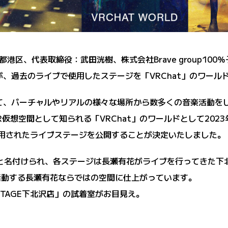
東京都港区、代表取締役：武田洸樹、株式会社Brave group1
が、過去のライブで使用したステージを「VRChat」のワー
して、バーチャルやリアルの様々な場所から数多くの音楽活動を
仮想空間として知られる「VRChat」のワールドとして2023
使用されたライブステージを公開することが決定いたしました。
me」と名付けられ、各ステージは長瀬有花がライブを行ってきた
活動する長瀬有花ならではの空間に仕上がっています。
NTAGE下北沢店」の試着室がお目見え。