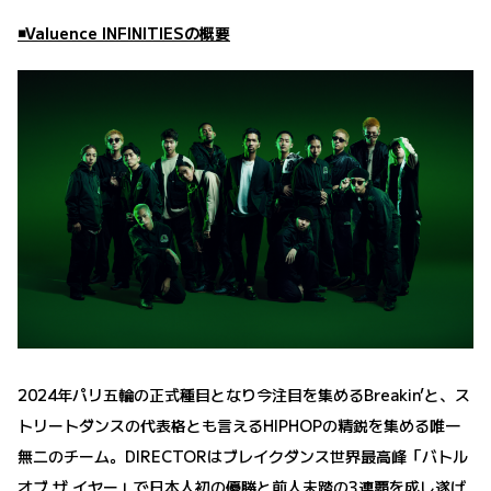
◾️Valuence INFINITIESの概要
2024年パリ五輪の正式種目となり今注目を集めるBreakin’と、ス
トリートダンスの代表格とも言えるHIPHOPの精鋭を集める唯一
無二のチーム。DIRECTORはブレイクダンス世界最高峰「バトル
オブ ザ イヤー」で日本人初の優勝と前人未踏の3連覇を成し遂げ