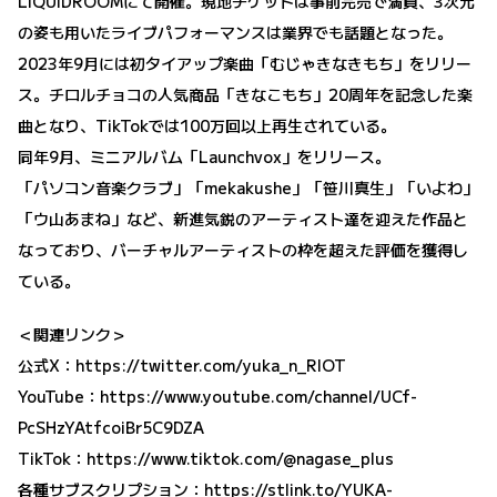
LIQUIDROOMにて開催。現地チケットは事前完売で満員、3次元
の姿も用いたライブパフォーマンスは業界でも話題となった。
2023年9月には初タイアップ楽曲「むじゃきなきもち」をリリー
ス。チロルチョコの人気商品「きなこもち」20周年を記念した楽
曲となり、TikTokでは100万回以上再生されている。
同年9月、ミニアルバム「Launchvox」をリリース。
「パソコン音楽クラブ」「mekakushe」「笹川真生」「いよわ」
「ウ山あまね」など、新進気鋭のアーティスト達を迎えた作品と
なっており、バーチャルアーティストの枠を超えた評価を獲得し
ている。
＜関連リンク＞
公式X：
https://twitter.com/yuka_n_RIOT
YouTube：
https://www.youtube.com/channel/UCf-
PcSHzYAtfcoiBr5C9DZA
TikTok：
https://www.tiktok.com/@nagase_plus
各種サブスクリプション：
https://stlink.to/YUKA-