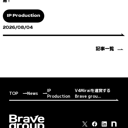
施！
IP Production
2026/08/04
記事一覧
IP
V4Miraiを運営する
TOP
News
Production
Brave grou...