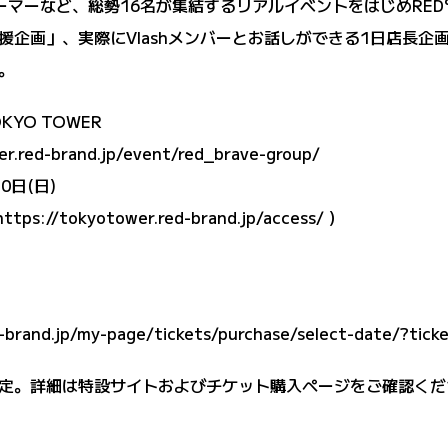
ーマーなど、総勢16名が集結するリアルイベントをはじめRED°
援企画」、実際にVlashメンバーとお話しができる1日店長
。
TOKYO TOWER
er.red-brand.jp/event/red_brave-group/
0日(日)
https://tokyotower.red-brand.jp/access/
）
d-brand.jp/my-page/tickets/purchase/select-date/?tick
定。詳細は特設サイトおよびチケット購入ページをご確認くだ