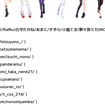
の/RaMu/凸守たかね/あまに/すずら/小塩てる/野々宮ミカ(MC
m/mizuyuno_/
）
m/hatsumememe/
）
com/izuchi_nono/
）
dpandaramu/
）
com/_taka_nene21/
）
kujoamani/
）
suzuran_ro/
）
m/t_cos_214/
）
com/nonomiyamika/
）