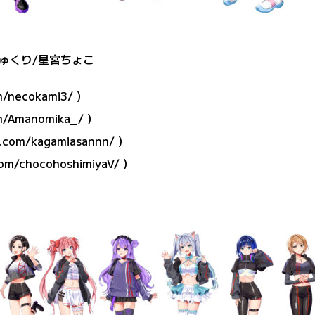
ゅくり/星宮ちょこ
m/necokami3/
）
om/Amanomika_/
）
r.com/kagamiasannn/
）
com/chocohoshimiyaV/
）