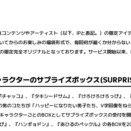
きなコンテンツやアーティスト（以下、IPと表記。）の限定ア
いてからのお楽しみの福袋形式で、毎回何が届くか分からない
の限定完全オリジナルとなっております。サービス開始以来、FA
クターのサプライズボックス(SURPRISE
『ポチャッコ』、『タキシードサム』、『けろけろけろっぴ』、
の男のコたちが「ハッピーになりたい男子たち、V字回復をね
キャラクターごとのBOXとしてサプライズボックスの受付を
』、『ハンギョドン』、『あひるのペックル』の各BOXを20