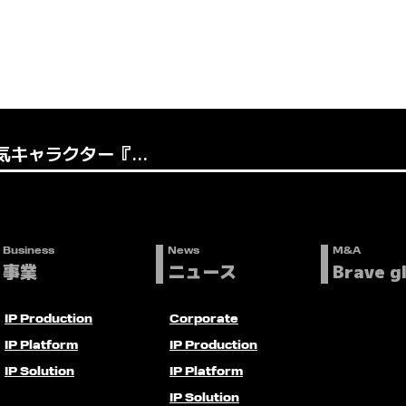
キャラクター『...
Business
News
M&A
事業
ニュース
Brave g
IP Production
Corporate
IP Platform
IP Production
IP Solution
IP Platform
IP Solution