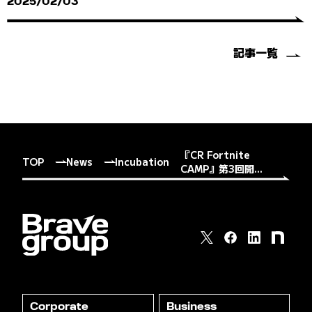
2025/02/03
記事一覧
『CR Fortnite
TOP
News
Incubation
CAMP』第3回開...
Corporate
Business