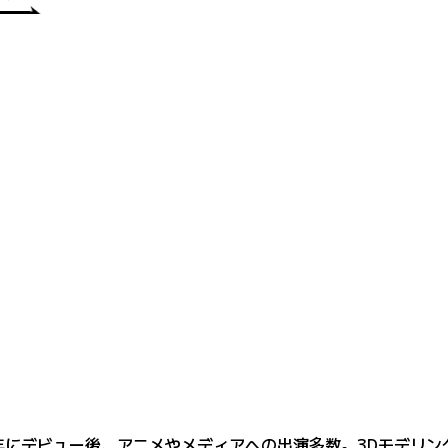
018年にデビュー後、アニメやメディアへの出演多数。3Dモデ