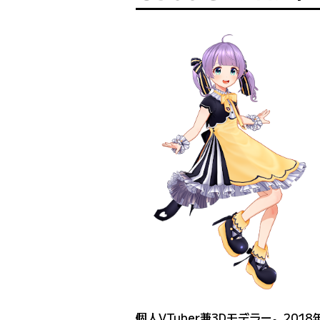
個人VTuber兼3Dモデラー。2