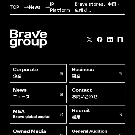
IP
Brave stores、中国・
TOP
News
Platform
広州で...
Corporate
Business
企業
事業
News
Contact
ニュース
お問い合わせ
Recruit
M&A
採用
Brave global capital
Owned Media
General Audition