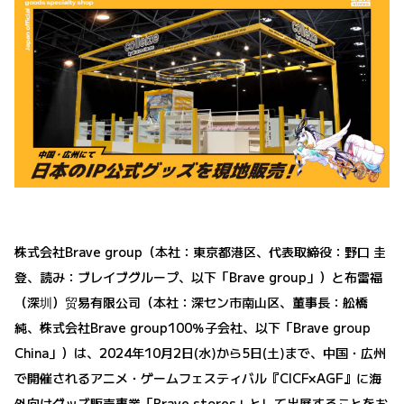
株式会社Brave group（本社：東京都港区、代表取締役：野口 圭
登、読み：ブレイブグループ、以下「Brave group」）と布雷福
（深圳）贸易有限公司（本社：深セン市南山区、董事長：舩橋
純、株式会社Brave group100％子会社、以下「Brave group
China」）は、2024年10月2日(水)から5日(土)まで、中国・広州
で開催されるアニメ・ゲームフェスティバル『CICF×AGF』に海
外向けグッズ販売事業「Brave stores」として出展することをお