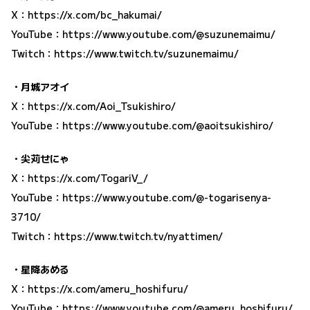
X：
https://x.com/bc_hakumai/
YouTube：
https://www.youtube.com/@suzunemaimu/
Twitch：
https://www.twitch.tv/suzunemaimu/
・月城アオイ
X：
https://x.com/Aoi_Tsukishiro/
YouTube：
https://www.youtube.com/@aoitsukishiro/
・尖苅せにゃ
X：
https://x.com/TogariV_/
YouTube：
https://www.youtube.com/@-togarisenya-
3710/
Twitch：
https://www.twitch.tv/nyattimen/
・星降あめる
X：
https://x.com/ameru_hoshifuru/
YouTube：
https://www.youtube.com/@ameru_hoshifuru/