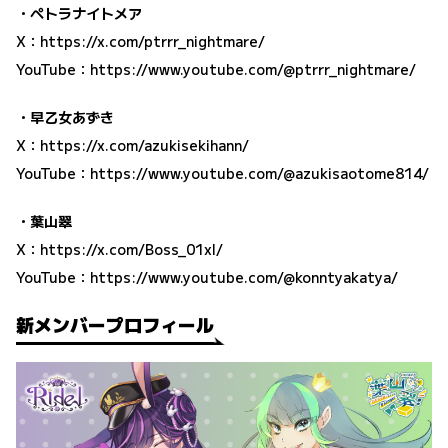
・ペトラナイトメア
X：
https://x.com/ptrrr_nightmare/
YouTube：
https://www.youtube.com/@ptrrr_nightmare/
・早乙女あずき
X：
https://x.com/azukisekihann/
YouTube：
https://www.youtube.com/@azukisaotome814/
・葉山翠
X：
https://x.com/Boss_01xl/
YouTube：
https://www.youtube.com/@konntyakatya/
新メンバープロフィール