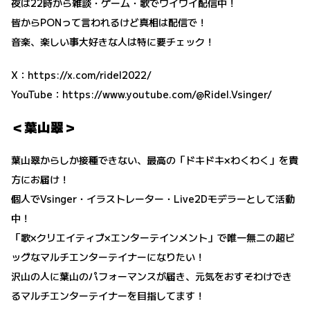
夜は22時から雑談・ゲーム・歌でワイワイ配信中！
皆からPONって言われるけど真相は配信で！
音楽、楽しい事大好きな人は特に要チェック！
X：
https://x.com/ridel2022/
YouTube：
https://www.youtube.com/@Ridel.Vsinger/
＜葉山翠＞
葉山翠からしか接種できない、最高の「ドキドキ×わくわく」を貴
方にお届け！
個人でVsinger・イラストレーター・Live2Dモデラーとして活動
中！
「歌×クリエイティブ×エンターテインメント」で唯一無二の超ビ
ッグなマルチエンターテイナーになりたい！
沢山の人に葉山のパフォーマンスが届き、元気をおすそわけでき
るマルチエンターテイナーを目指してます！