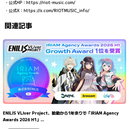
・公式HP：
https://riot-music.com/
・公式X：
https://x.com/RIOTMUSIC_info/
関連記事
ENILIS VLiver Project、始動から1年余りで「IRIAM Agency
Awards 2026 H1」...