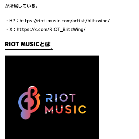
が所属している。
・HP：
https://riot-music.com/artist/blitzwing/
・X：
https://x.com/RIOT_BlitzWing/
RIOT MUSICとは