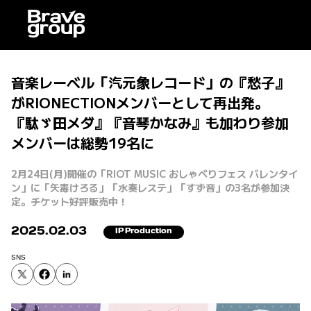
音楽レーベル「汽元象レコード」の『愁子』
がRIONECTIONメンバーとして再出発。
『駄ゞ田メダ』『音琴かなみ』も加わり参加
メンバーは総勢19名に
2月24日(月)開催の「RIOT MUSIC おしゃべりフェス バレンタイ
ン」に「矢毒けろる」「水奏レステ」「すず音」の3名が参加決
定。チケット好評販売中！
2025.02.03
IP Production
SNS