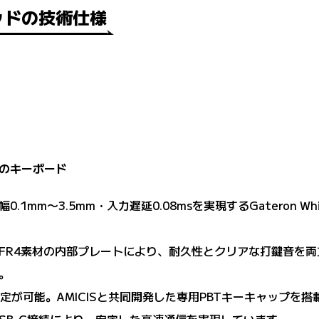
ッドの技術仕様
のキーボード
1mm〜3.5mm・入力遅延0.08msを実現するGateron W
FR4素材の内部プレートにより、耐久性とクリアな打鍵音を
。
定が可能。AMICISと共同開発した専用PBTキーキャップを