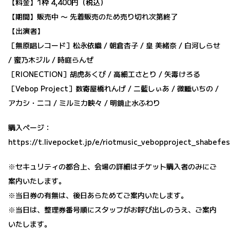
【料金】1枠 4,400円（税込）
【期間】販売中 〜 先着販売のため売り切れ次第終了
【出演者】
［無原唱レコード］松永依織 / 朝倉杏子 / 皇 美緒奈 / 白河しらせ
/ 蜜乃木ジル / 時庭らんぜ
［RIONECTION］胡虎あくび / 高細工さとり / 矢毒けろる
［Vebop Project］数寄屋橋れんげ / 二藍しぃあ / 微睡いちの /
アカシ・ニコ / ミルミカ映々 / 明鏡止水ふわり
購入ページ：
https://t.livepocket.jp/e/riotmusic_vebopproject_shabefes
※セキュリティの都合上、会場の詳細はチケット購入者のみにご
案内いたします。
※当日券の有無は、後日あらためてご案内いたします。
※当日は、整理券番号順にスタッフがお呼び出しのうえ、ご案内
いたします。