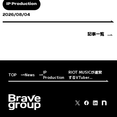
IP Production
2026/08/04
記事一覧
IP
RIOT MUSICが運営
TOP
News
Production
するVTuber...