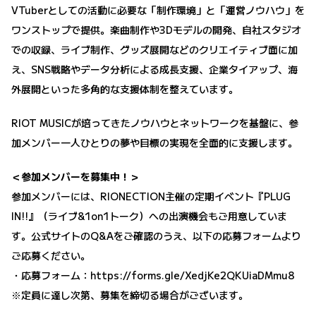
VTuberとしての活動に必要な「制作環境」と「運営ノウハウ」を
ワンストップで提供。楽曲制作や3Dモデルの開発、自社スタジオ
での収録、ライブ制作、グッズ展開などのクリエイティブ面に加
え、SNS戦略やデータ分析による成長支援、企業タイアップ、海
外展開といった多角的な支援体制を整えています。
RIOT MUSICが培ってきたノウハウとネットワークを基盤に、参
加メンバー一人ひとりの夢や目標の実現を全面的に支援します。
＜参加メンバーを募集中！＞
参加メンバーには、RIONECTION主催の定期イベント『PLUG
IN!!』（ライブ&1on1トーク）への出演機会もご用意していま
す。公式サイトのQ&Aをご確認のうえ、以下の応募フォームより
ご応募ください。
・応募フォーム：
https://forms.gle/XedjKe2QKUiaDMmu8
※定員に達し次第、募集を締切る場合がございます。