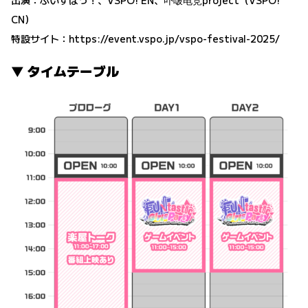
出演：ぶいすぽっ！、VSPO! EN、卟啵电竞project（VSPO!
CN）
特設サイト：
https://event.vspo.jp/vspo-festival-2025/
▼ タイムテーブル