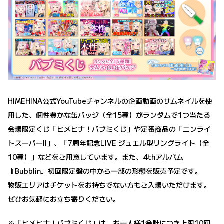
HIMEHINA公式YouTubeチャンネルの企画動画のサムネイルを使
用した、個性豊かな缶バッジ（全15種）がランダムで1つ当たる
会場限定くじ「ヒメヒナ！バブミくじ」や定番商品の「ニンライ
トスーパーII」、「7周年記念LIVE ジュエル型リングライト（全
10種）」などをご用意しています。また、4thアルバム
『Bubblin』初回限定盤の中から一部の形態を販売予定です。
物販エリアはチケットをお持ちでない方もご入場いただけます。
ぜひお気軽にお立ち寄りください。
※「ヒメヒナ！バブミくじ」は、お一人様1会計につき上限10回