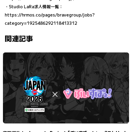
・Studio LaRa求人情報一覧：
https://hrmos.co/pages/bravegroup/jobs?
category=1925486292118413312
関連記事