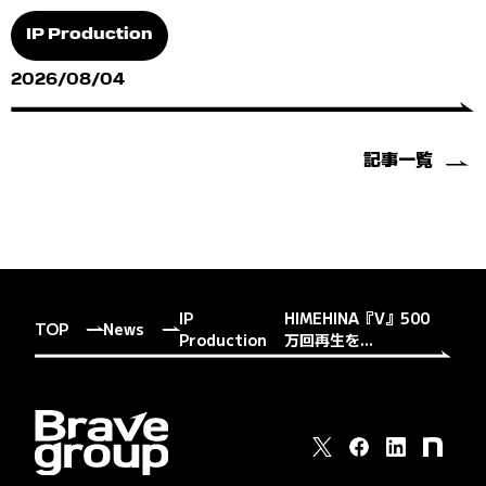
IP Production
2026/08/04
記事一覧
IP
HIMEHINA『V』500
TOP
News
Production
万回再生を...