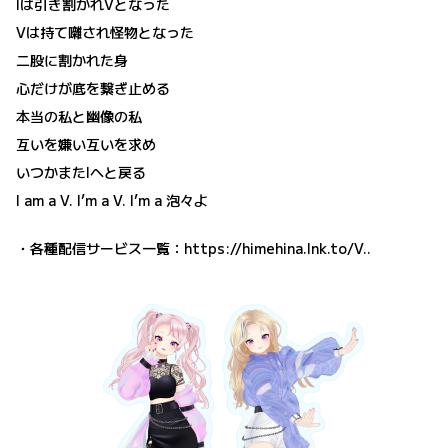
Iは引き割かれVとなった
Vは持て囃され怪物となった
二股に割かれた身
心だけが底を繋ぎ止める
本当の私と幽像の私
互いを嫌い互いを求め
いつかまたIへと戻る
I am a V. I’m a V. I’m a 泡々よ
・各種配信サービス一覧：
https://himehina.lnk.to/V..