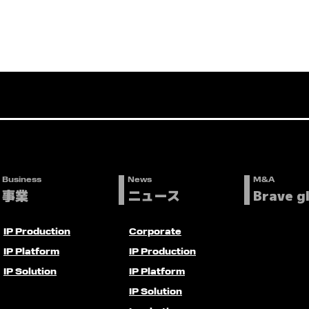
Business
News
M&A
事業
ニュース
Brave g
IP Production
Corporate
IP Platform
IP Production
IP Solution
IP Platform
IP Solution