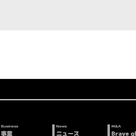
Business
News
M&A
事業
ニュース
Brave g