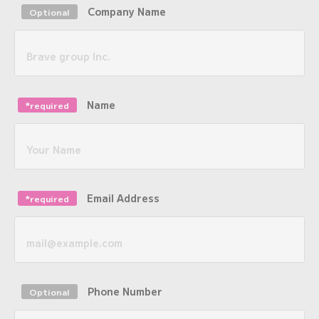
Company Name
Optional
Name
*required
Email Address
*required
Phone Number
Optional