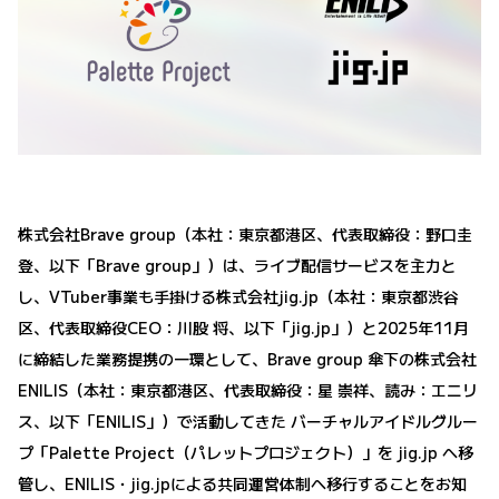
株式会社Brave group（本社：東京都港区、代表取締役：野口圭
登、以下「Brave group」）は、ライブ配信サービスを主力と
し、VTuber事業も手掛ける株式会社jig.jp（本社：東京都渋谷
区、代表取締役CEO：川股 将、以下「jig.jp」）と2025年11月
に締結した業務提携の一環として、Brave group 傘下の株式会社
ENILIS（本社：東京都港区、代表取締役：星 崇祥、読み：エニリ
ス、以下「ENILIS」）で活動してきた バーチャルアイドルグルー
プ「Palette Project（パレットプロジェクト）」を jig.jp へ移
管し、ENILIS・jig.jpによる共同運営体制へ移行することをお知