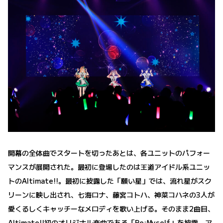
開幕の全体曲でスタートを切ったあとは、各ユニットのパフォー
マンスが展開された。最初に登場したのは王道アイドル系ユニッ
トのAltimate!!。最初に披露した「願い星」では、流れ星がスク
リーンに映し出され、七海ロナ、藤宮コトハ、神菜コハネの3人が
愛くるしくキャッチーなメロディを歌い上げる。そのまま2曲目、
Altimate!!初のオリジナル楽曲である「Re:Myself」を披露。ア