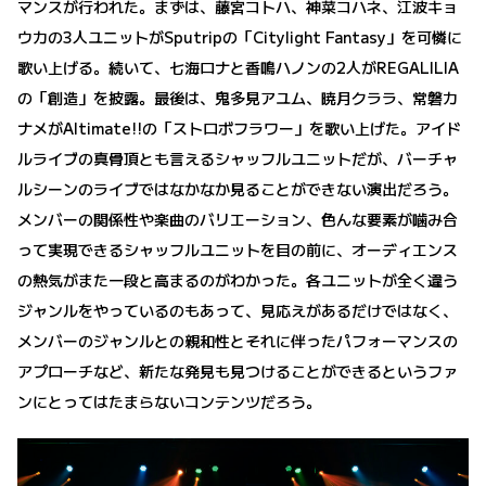
マンスが行われた。まずは、藤宮コトハ、神菜コハネ、江波キョ
ウカの3人ユニットがSputripの「Citylight Fantasy」を可憐に
歌い上げる。続いて、七海ロナと香鳴ハノンの2人がREGALILIA
の「創造」を披露。最後は、鬼多見アユム、暁月クララ、常磐カ
ナメがAltimate!!の「ストロボフラワー」を歌い上げた。アイド
ルライブの真骨頂とも言えるシャッフルユニットだが、バーチャ
ルシーンのライブではなかなか見ることができない演出だろう。
メンバーの関係性や楽曲のバリエーション、色んな要素が噛み合
って実現できるシャッフルユニットを目の前に、オーディエンス
の熱気がまた一段と高まるのがわかった。各ユニットが全く違う
ジャンルをやっているのもあって、見応えがあるだけではなく、
メンバーのジャンルとの親和性とそれに伴ったパフォーマンスの
アプローチなど、新たな発見も見つけることができるというファ
ンにとってはたまらないコンテンツだろう。