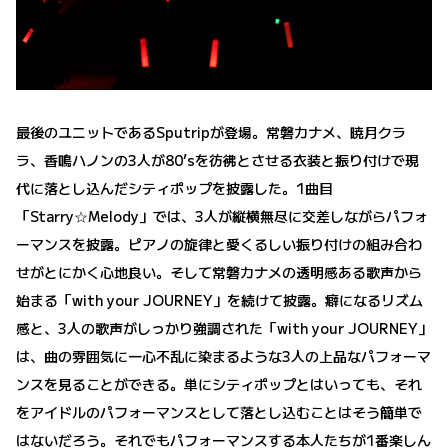
最後のユニットであるSputripが登場。常磐カナメ、暁月クラ
ラ、香鳴ハノンの3人が80’sを彷彿とさせる衣装と振り付けで現
代に落とし込んだシティポップを披露した。1曲目
「Starry☆Melody」では、3人が縦横無尽に交差しながらパフォ
ーマンスを披露。ピアノの旋律と愛くるしい振り付けの組み合わ
せがとにかく心地良い。そして常磐カナメの透明感ある歌声から
始まる「with your JOURNEY」を続けて披露。癖になるリズム
感と、3人の歌声がしっかり強調された「with your JOURNEY」
は、曲の雰囲気に一心不乱に染まるような3人の上品なパフォーマ
ンスを見ることができる。単にシティポップとはいっても、それ
をアイドルのパフォーマンスとして落とし込むことはそう簡単で
はないだろう。それでもパフォーマンスする本人たちが1番楽しん