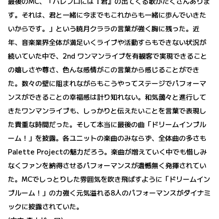
最後のMC、「パレプロには『君』の出てくる歌がたくさんありま
す。それは、君と一緒に今までもこれからも一緒に歩んでいきた
いからです。」という暁月クララの言葉が強く胸に残った。近
年、音楽業界全体が満足いくライブや活動すらもできない状況が
続いていた中で、2nd ワンマンライブを有観客で実現できること
の嬉しさや尊さ、色んな感情がこの言葉から感じることができ
た。数々の壁に阻まれながらもこうやってステージでパフォーマ
ンスができることの幸福感は計り知れない。和気藹々と進行して
きたワンマンライブも、しっかりと伝えたいことを言葉で表現し
た貴重な時間だった。そして本当に最後の曲「ドリームインブル
ーム！」を披露。各ユニットの楽曲のみならず、全体曲の多さも
Palette Projectの魅力だろう。楽曲が増えていく中でも惜しみ
なくファンを納得させるパフォーマンスが遺憾無く発揮されてい
た。MCでしっとりした雰囲気を吹き飛ばすように「ドリームイン
ブルーム！」の力強く元気溢れる8人のパフォーマンスがダイナミ
ックに披露されていた。