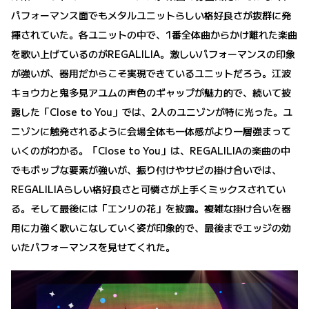
パフォーマンス面でもメタルユニットらしい格好良さが抜群に発
揮されていた。各ユニットの中で、1番全体曲からかけ離れた楽曲
を歌い上げているのがREGALILIA。激しいパフォーマンスの印象
が強いが、器用だからこそ実現できているユニットだろう。江波
キョウカと鬼多見アユムの声色のギャップが魅力的で、続いて披
露した「Close to You」では、2人のユニゾンが特に光った。ユ
ニゾンに触発されるように会場全体も一体感がより一層強まって
いくのがわかる。「Close to You」は、REGALILIAの楽曲の中
でもポップな要素が強いが、振り付けやサビの掛け合いでは、
REGALILIAらしい格好良さと可憐さが上手くミックスされてい
る。そして最後には「エンリの花」を披露。複雑な掛け合いを器
用に力強く歌いこなしていく姿が印象的で、最後までエッジの効
いたパフォーマンスを見せてくれた。