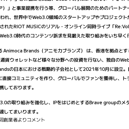
ドネシア）」と事業提携を行う等、グローバル展開のためのパート
とも言われ、世界中でWeb3.0領域のスタートアップやプロジェ
に開催されたRIOT MUSICのリアル・オンライン同時ライブ「Re:
Web3.0時代のコンテンツ訴求を見据えた取り組みをいち早
会社となる Animoca Brands（アニモカブランズ） は、香港を拠
想通貨ウォレットなど様々な分野への投資を行ない、独自のWeb
imoca Brandsの日本における戦略的子会社として2021年10月
世界に直接コミュニティを作り、グローバルでファンを獲得し、
携しております。
.0の取り組みを強化し、IPをはじめとするBrave group
速してまいります。
恭弥共同創業者よりコメント