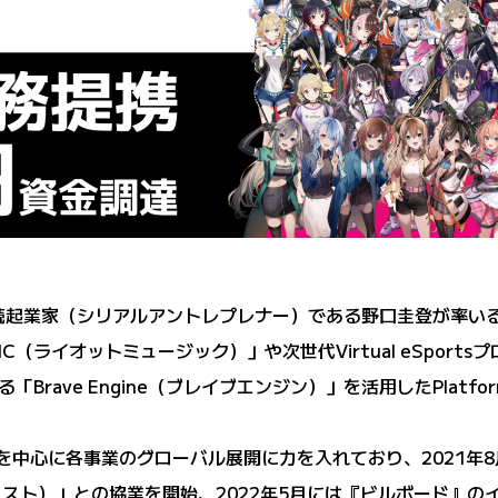
に創業、連続起業家（シリアルアントレプレナー）である野口圭登が
IC（ライオットミュージック）」や次世代Virtual eSpor
Brave Engine（ブレイブエンジン）」を活用したPlat
自社IPを中心に各事業のグローバル展開に力を入れており、202
メリスト）」との協業を開始、2022年5月には『ビルボード』のイン