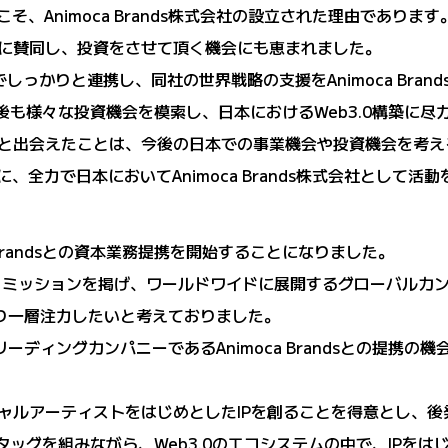
そ、Animoca Brands株式会社の設立された理由であります
ジョンに賛同し、投資をさせて頂く機会にも恵まれました。
.0戦略でしっかりと連携し、同社の世界戦略の支援をAnimoca B
会社は今後も様々な投資機会を模索し、日本におけるWeb3.0構築
ある企業と出会えたことは、今後の日本での事業機会や投資機会を
、全力で日本においてAnimoca Brands株式会社として活
 Brandsとの資本業務提携を開始することになりました。
うミッションを掲げ、ワールドワイドに展開するグローバルカン
より一層注力したいと考えておりました。
リーディングカンパニーであるAnimoca Brandsとの提携
らバーチャルアーティストをはじめとしたIPを創ることを得意とし
と強固なタッグを組みながら、Web3.0のエコシステムの中で、I