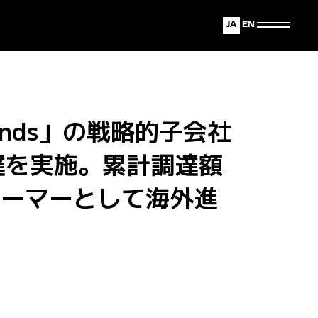
Japanese
English
 Brands」の戦略的子会社
金調達を実施。累計調達額
ォーマーとして海外進