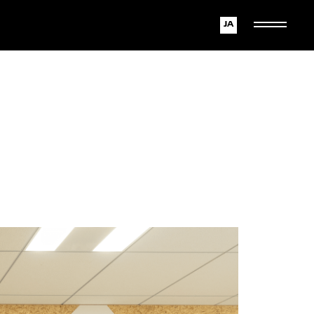
Japanese
English