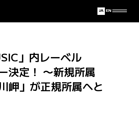
Japanese
English
SIC」内レーベル
ュー決定！ 〜新規所属
川岬」が正規所属へと