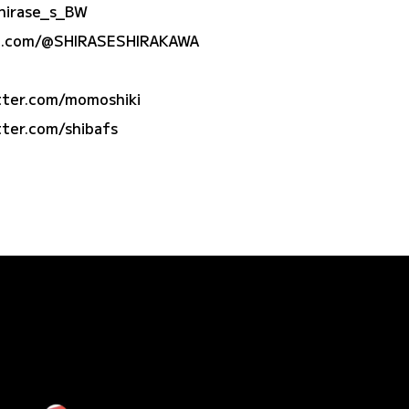
shirase_s_BW
e.com/@SHIRASESHIRAKAWA
r.com/momoshiki
r.com/shibafs