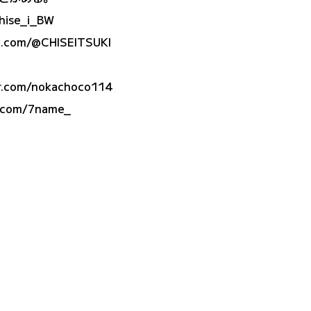
chise_i_BW
e.com/@CHISEITSUKI
.com/nokachoco114
com/7name_