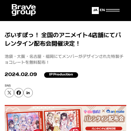
Japanese
English
ぶいすぽっ！ 全国のアニメイト4店舗にてバ
レンタイン配布会開催決定！
池袋・大阪・名古屋・福岡にてメンバーがデザインされた特製チ
ョコレートを無料配布！
2024.02.09
IP Production
SNS